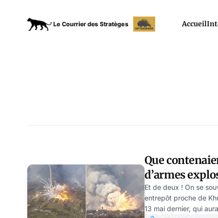
Accueil
Int
Que contenaien
d’armes explos
Riafan
Et de deux ! On se so
entrepôt proche de Khm
13 mai dernier, qui aur