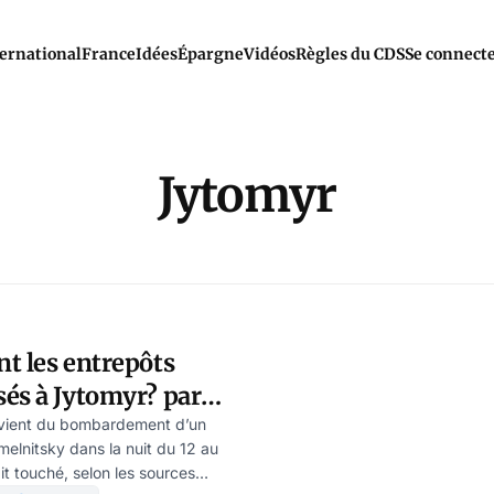
ernational
France
Idées
Épargne
Vidéos
Règles du CDS
Se connect
Jytomyr
t les entrepôts
és à Jytomyr? par
uvient du bombardement d’un
elnitsky dans la nuit du 12 au
ait touché, selon les sources