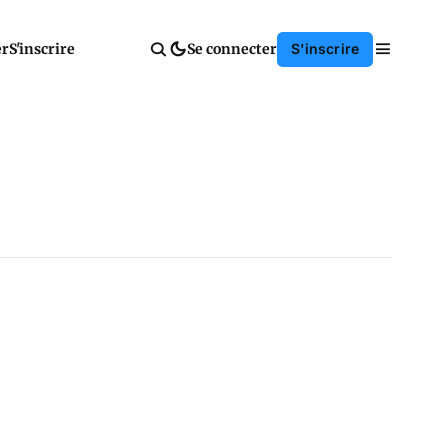
er
S'inscrire
Se connecter
S'inscrire