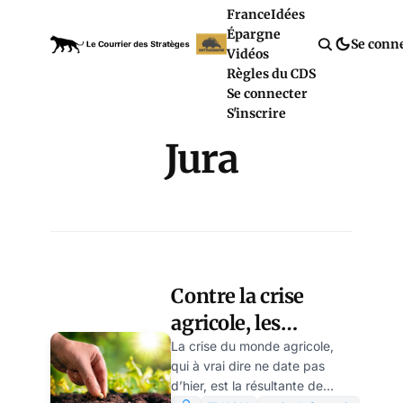
France
Idées
Épargne
Se conn
Vidéos
Règles du CDS
Se connecter
S'inscrire
Jura
Contre la crise
agricole, les
circuits courts du
La crise du monde agricole,
qui à vrai dire ne date pas
Jura – par Yves-
d’hier, est la résultante de