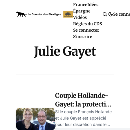
France
Idées
Épargne
Se conn
Vidéos
Règles du CDS
Se connecter
S'inscrire
Julie Gayet
Couple Hollande-
Gayet: la protection
qui agace les
Si le couple François Hollande
et Julie Gayet est apprécié
voisins
pour leur discrétion dans le