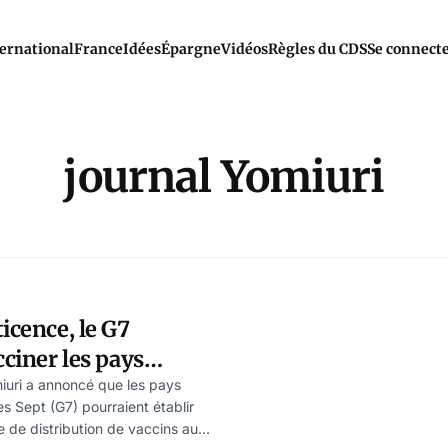
ernational
France
Idées
Épargne
Vidéos
Règles du CDS
Se connect
journal Yomiuri
icence, le G7
cciner les pays
miuri a annoncé que les pays
 Sept (G7) pourraient établir
de distribution de vaccins aux