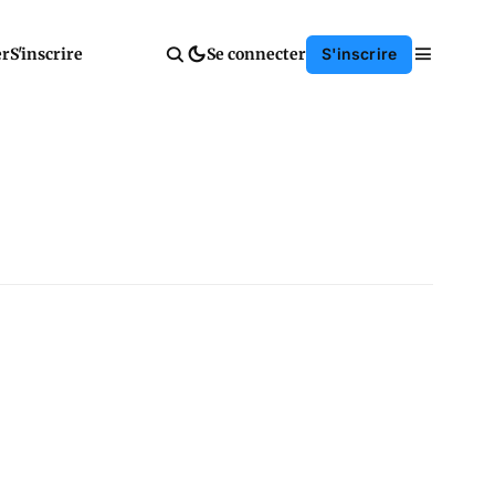
er
S'inscrire
Se connecter
S'inscrire