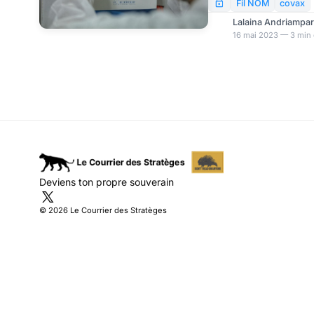
pays en développement.
Fil NOM
covax
équitable aux traiteme
Lalaina Andriampa
16 mai 2023 — 3 min 
Deviens ton propre souverain
© 2026 Le Courrier des Stratèges