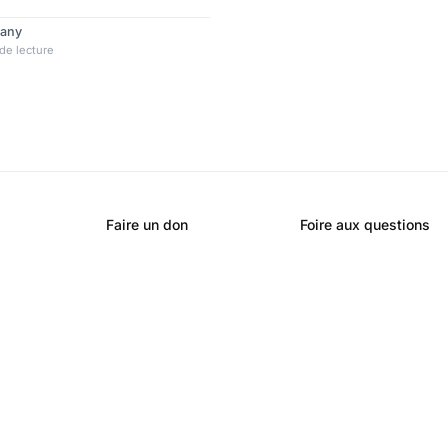
 Il devrait permettre un accès
nts.
rany
de lecture
Faire un don
Foire aux questions