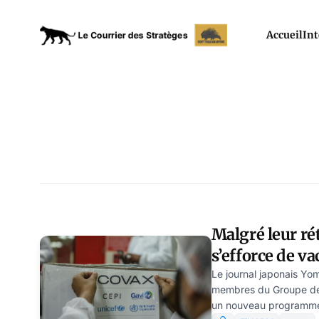
Accueil
Int
Malgré leur rét
s’efforce de va
pauvres
Le journal japonais Yo
membres du Groupe des
un nouveau programme 