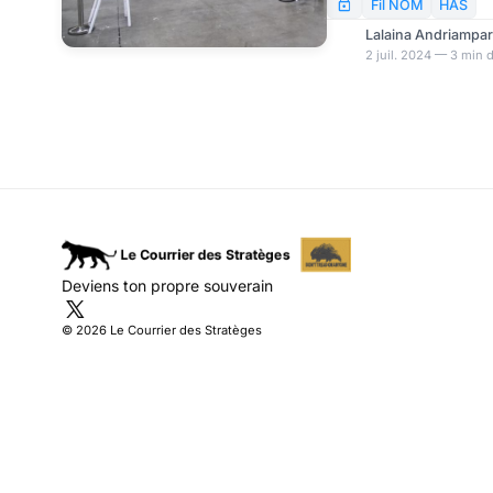
les autorités sanitaires
Fil NOM
HAS
favorisée par les dépl
Lalaina Andriampa
rassemblements liés à l
2 juil. 2024 — 3 min 
prudence est de mise a
propre à justifier les co
comme la vaccination, n
recommande ainsi aux
Deviens ton propre souverain
© 2026 Le Courrier des Stratèges