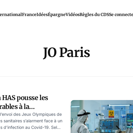
ernational
France
Idées
Épargne
Vidéos
Règles du CDS
Se connect
JO Paris
la HAS pousse les
ables à la
OVID
d’envoi des Jeux Olympiques de
és sanitaires s’alarment face à un
s d’infection au Covid-19. Selon