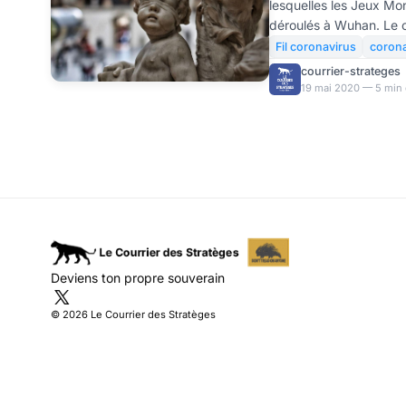
lesquelles les Jeux Mon
déroulés à Wuhan. Le co
moment-là ? Des athlète
Fil coronavirus
corona
cette occasion ? Ont-il
courrier-strateges
leur retour. Ces questions son
19 mai 2020 — 5 min 
Bourhis Stéphane BOURHIS est consultant en
communication et stratég
observateurs et analyst
Covid19 ont, pour certai
Deviens ton propre souverain
© 2026 Le Courrier des Stratèges