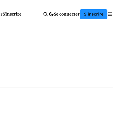
er
S'inscrire
Se connecter
S'inscrire