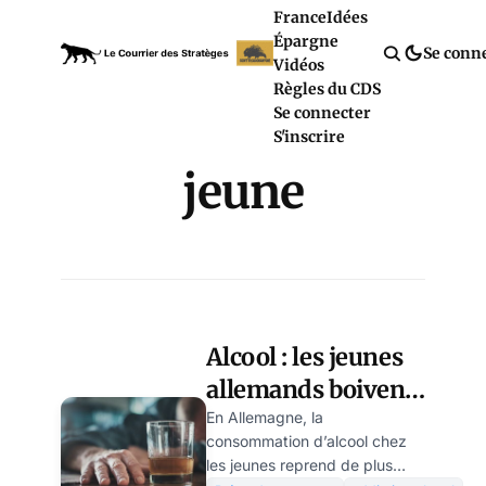
France
Idées
Épargne
Se conn
Vidéos
Règles du CDS
Se connecter
S'inscrire
jeune
Alcool : les jeunes
allemands boivent
toujours autant
En Allemagne, la
consommation d’alcool chez
les jeunes reprend de plus