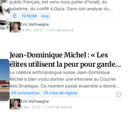
public français, est venu nous parler d’Israël, du
judaïsme, du conflit à Gaza. Dans son analyse du
conflit, conformément à son habitude, il réintroduit de
Fil NOM
Une
nombreux éléments humains, et en particulier une
Éric Verhaeghe
approche très personnelle du judaïsme et du peuple
14 déc. 2023 — 1 min de lecture
juif. Nous lui laissons la parole pour expliquer sa vision.
Jean-Dominique Michel : « Les
élites utilisent la peur pour garder
le pouvoir »
Le célèbre anthropologue suisse Jean-Dominique
Michel a bien voulu donner une interview au Courrier
des Stratèges. Ce moment passé ensemble a donné
l'occasion d'aborder la crise du COVID, et le processus
Fil coronavirus
Fil crise de régime
réel de décision dans les (ex-)démocraties
Éric Verhaeghe
occidentales. En particulier, Jean-Dominique Michel
2 déc. 2022 — 1 min de lecture
épingle le rôle de la Chine ou de Bill Gates dans la
"gestion de la crise sanitaire", selon l'expression
consacrée. L’interview de l’anthropologue Jean-
Dominique Michel est l’occasion d’aborder de faç