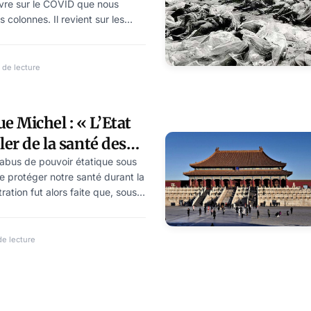
ivre sur le COVID que nous
colonnes. Il revient sur les
lles l’opération COVID a été
souligne la dérive des pouvoirs
ui ont franchi les limites de
 de lecture
staurer une véritable forme de
dérive autoritaire, où les intérêts
mbriquent étroitement avec ceux
 Michel : « L’Etat
ler de la santé des
’abus de pouvoir étatique sous
de protéger notre santé durant la
tion fut alors faite que, sous
r, l’Etat entendait nous
ler. Dans un livre « panoramique
ublique Jean-Dominique Michel
de lecture
tte tentative de domination, qui
s pose la question de la
s le domaine de la santé.