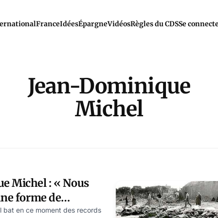
ernational
France
Idées
Épargne
Vidéos
Règles du CDS
Se connect
Jean-Dominique
Michel
e Michel : « Nous
une forme de
Mussolini »
 bat en ce moment des records