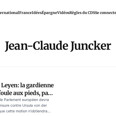
ernational
France
Idées
Épargne
Vidéos
Règles du CDS
Se connect
Jean-Claude Juncker
 Leyen: la gardienne
 foule aux pieds, par
 le Parlement européen devra
nsure contre Ursula von der
ue cette motion n’obtiendra