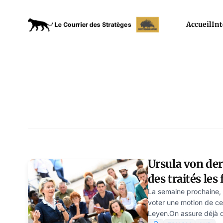
Accueil
Int
Ursula von der
des traités les
Ulrike Reisner
La semaine prochaine,
voter une motion de ce
Leyen.On assure déjà q