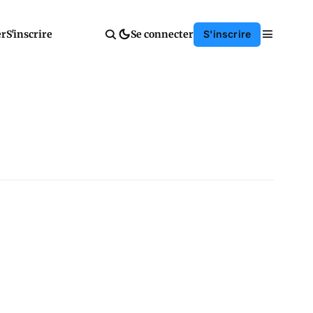
er
S'inscrire
Se connecter
S'inscrire