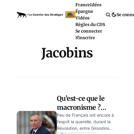
France
Idées
Épargne
Se conn
Vidéos
Règles du CDS
Se connecter
S'inscrire
Jacobins
Qu’est-ce que le
macronisme ?
Bayrou le Girondin
Peu de Français ont encore à
l’esprit la querelle, durant la
révèle Attal le
Révolution, entre Girondins