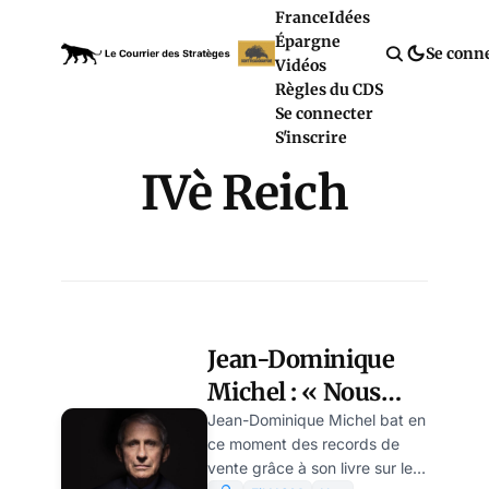
France
Idées
Épargne
Se conn
Vidéos
Règles du CDS
Se connecter
S'inscrire
IVè Reich
Jean-Dominique
Michel : « Nous
glissons vers une
Jean-Dominique Michel bat en
ce moment des records de
forme de fascisme
vente grâce à son livre sur le