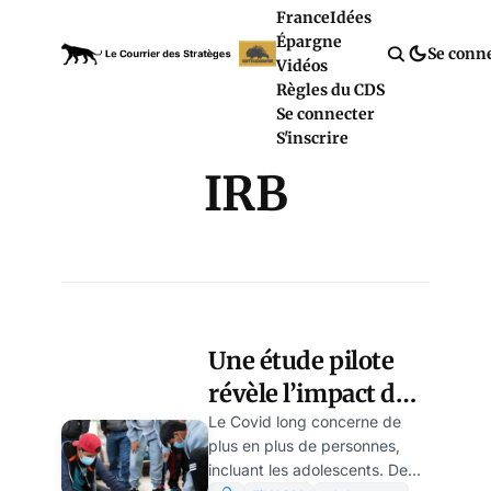
France
Idées
Épargne
Se conn
Vidéos
Règles du CDS
Se connecter
S'inscrire
IRB
Une étude pilote
révèle l’impact du
Covid long chez les
Le Covid long concerne de
plus en plus de personnes,
adolescents
incluant les adolescents. De