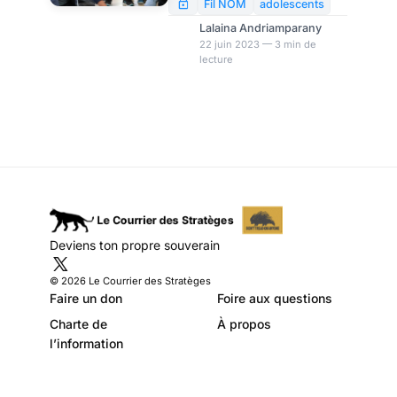
nombreuses études ont déjà
Fil NOM
adolescents
été menées dans le but
Lalaina Andriamparany
d’identifier les facteurs qui
22 juin 2023 — 3 min de
lecture
favorisent cette persistance
des symptômes après la
guérison. Pour la première
fois, des chercheurs ont
décidé d’étudier les effets du
syndrome post-Covid-19 sur
les performances scolaires
des adolescents à l’école.
Deviens ton propre souverain
© 2026 Le Courrier des Stratèges
Faire un don
Foire aux questions
Charte de
À propos
l’information