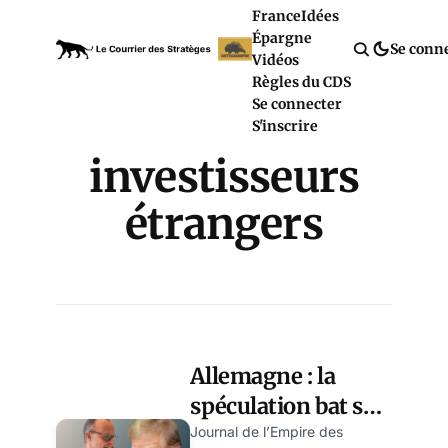
France
Idées
Épargne
Se conn
Vidéos
Règles du CDS
Se connecter
S'inscrire
investisseurs
étrangers
Allemagne : la
spéculation bat son
plein à la bourse,
Journal de l’Empire des