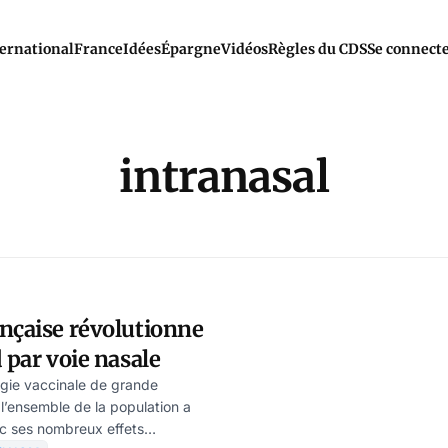
ernational
France
Idées
Épargne
Vidéos
Règles du CDS
Se connect
intranasal
nçaise révolutionne
 par voie nasale
tégie vaccinale de grande
l’ensemble de la population a
ec ses nombreux effets