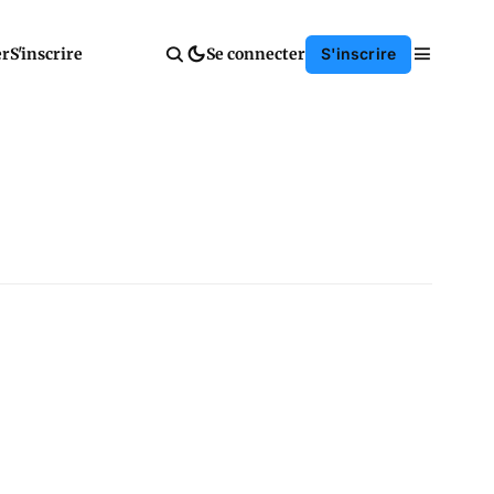
er
S'inscrire
Se connecter
S'inscrire