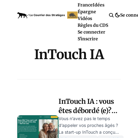
France
Idées
Épargne
Se conn
Vidéos
Règles du CDS
Se connecter
S'inscrire
InTouch IA
InTouch IA : vous
êtes débordé (e)?
Un robot appelle
Vous n’avez pas le temps
d’appeler vos proches âgés ?
vos parents à votre
La start-up InTouch a conçu