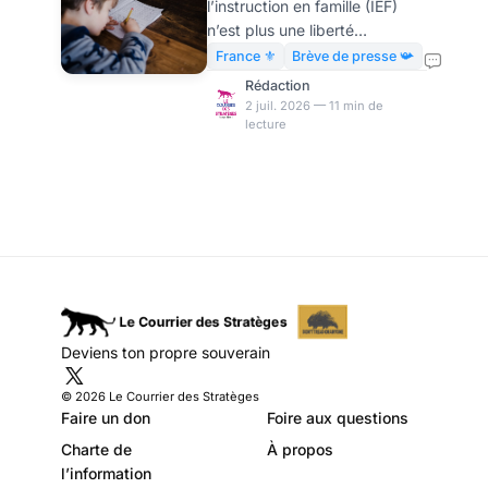
l’instruction en famille (IEF)
fait fondre le droit
n’est plus une liberté
déclarative mais une faveur
France ⚜️
Brève de presse 📯
administrative accordée au
Rédaction
compte-gouttes. Résultat : les
2 juil. 2026 — 11 min de
lecture
effectifs ont chuté de 72 369
enfants en 2021-2022 à 30
644 en 2024-2025, selon un
rapport de la Cour des
comptes. LE COURRIER DES
STRATÈGES Restez libre ! LA
NEWSLETTER · GRATUITE Le
Courrier, chaque matin.
L'essentiel de l'actualité,
passé au crible par les cinq
Deviens ton propre souverain
plumes du Courrier. Dans
votre boîte, chaque jou
© 2026 Le Courrier des Stratèges
Faire un don
Foire aux questions
Charte de
À propos
l’information