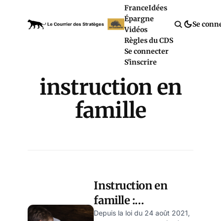
France
Idées
Épargne
Se conn
Vidéos
Règles du CDS
Se connecter
S'inscrire
instruction en
famille
Instruction en
famille :
l'autorisation qui a
Depuis la loi du 24 août 2021,