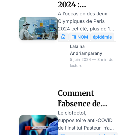
2024 :
comment les
A l’occasion des Jeux
Olympiques de Paris
autorités se
2024 cet été, plus de 10
préparent aux
000 athlètes, 45 000
Fil NOM
épidémie
volontaires, 12 millions
risques
Lalaina
de spectateurs et 25 000
Andriamparany
sanitaires ?
journalistes seront
5 juin 2024 — 3 min de
lecture
présents. La direction
générale de la santé a
répertorié une
quarantaine de risques
Comment
potentiels pouvant
l’absence de
affecter la santé des
participants, allant des
patriotisme du
Le clofoctol,
mouvements de foule
suppositoire anti-COVID
gouvernement
aux intoxications
de l’Institut Pasteur, n’a
alimentaires, en passant