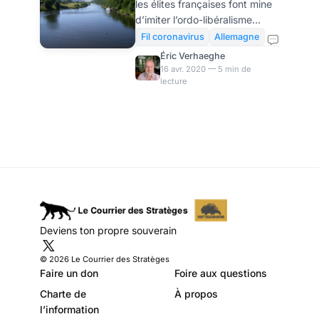
les élites françaises font mine
l’horizontalisme
d’imiter l’ordo-libéralisme
allemand au lieu de
allemand, en préconisant des
Fil coronavirus
Allemagne
logiques comptables et de
(mal) singer l’ordo-
Éric Verhaeghe
coupes budgétaires. Mais ce
16 avr. 2020 — 5 min de
libéralisme ?
lecture
réflexe conditionné montre
toute leur incompréhension de
ce qui fait le succès allemand
et rend possible sa bonne
santé budgétaire :
l’horizontalisme de la société
rhénane. Les élites françaises
ont-elles compris que l’ordo-
libéralisme allemand n’était
pas une technique comptable
Deviens ton propre souverain
fondée sur des coupes
sombres dans les dépe
© 2026 Le Courrier des Stratèges
Faire un don
Foire aux questions
Charte de
À propos
l’information