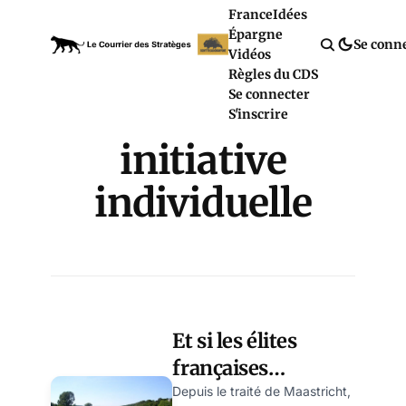
France
Idées
Épargne
Se conn
Vidéos
Règles du CDS
Se connecter
S'inscrire
initiative
individuelle
Et si les élites
françaises
s’inspiraient de
Depuis le traité de Maastricht,