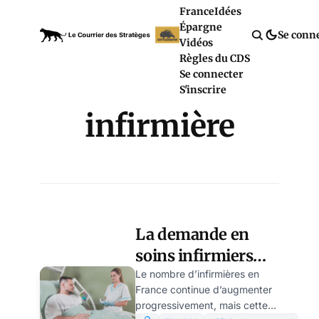
France
Idées
Épargne
Se conn
Vidéos
Règles du CDS
Se connecter
S'inscrire
infirmière
La demande en
soins infirmiers
croît plus
Le nombre d’infirmières en
France continue d’augmenter
rapidement que le
progressivement, mais cette