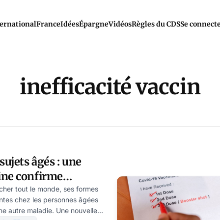
ernational
France
Idées
Épargne
Vidéos
Règles du CDS
Se connect
inefficacité vaccin
sujets âgés : une
ine confirme
des injections COVID
ucher tout le monde, ses formes
antes chez les personnes âgées
une autre maladie. Une nouvelle