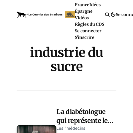
France
Idées
Épargne
Se conn
Vidéos
Règles du CDS
Se connecter
S'inscrire
industrie du
sucre
La diabétologue
qui représente les
médecins
Les "médecins