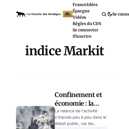
France
Idées
Épargne
Se conn
Vidéos
Règles du CDS
Se connecter
S'inscrire
indice Markit
Confinement et
économie : la
crainte d’un
La relance de l'activité
s'impose peu à peu dans le
effondrement
débat public, car les