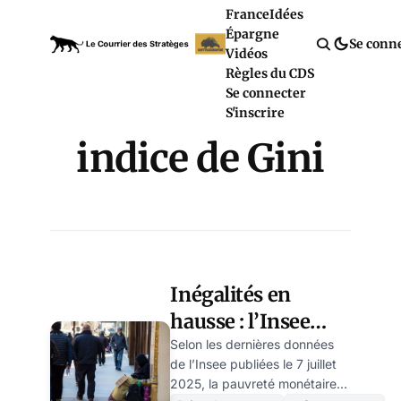
France
Idées
Épargne
Se conn
Vidéos
Règles du CDS
Se connecter
S'inscrire
indice de Gini
Inégalités en
hausse : l’Insee
alerte sur un
Selon les dernières données
de l’Insee publiées le 7 juillet
niveau de pauvreté
2025, la pauvreté monétaire