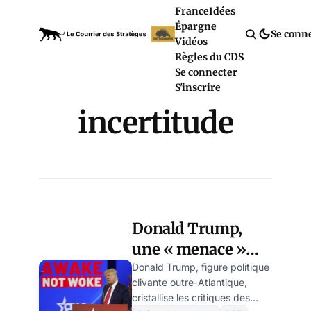
France
Idées
Épargne
Se conn
Vidéos
Règles du CDS
Se connecter
S'inscrire
incertitude
Donald Trump,
une « menace »
pire que le Covid-
Donald Trump, figure politique
clivante outre-Atlantique,
19, alerte la BCE
cristallise les critiques des