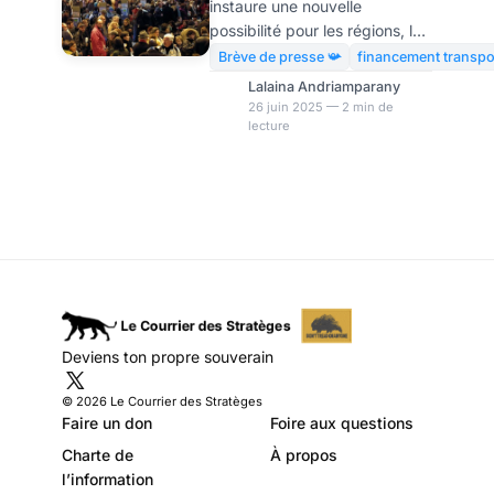
instaure une nouvelle
de trop pour les
possibilité pour les régions, la
entreprises ?
taxe versement mobilité qui va
Brève de presse 📯
financement transpo
taxer les entreprises de plus
Lalaina Andriamparany
de onze salariés à hauteur de
26 juin 2025 — 2 min de
lecture
0,15 % de leur masse salariale
afin de financer les transports
en commun. Mais cette taxe
facultative divise
profondément les présidents
de région, le dispositif fracture
le paysage politique régional
et fait bondir les organisations
patronales. Face à la hausse
continue de la fréquentation
Deviens ton propre souverain
des transports publics et aux
impérat
© 2026 Le Courrier des Stratèges
Faire un don
Foire aux questions
Charte de
À propos
l’information