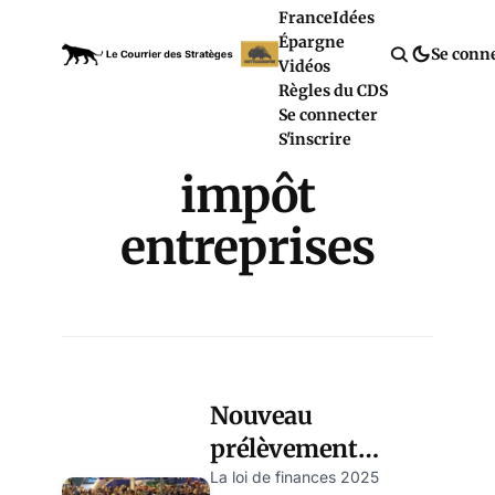
France
Idées
Épargne
Se conn
Vidéos
Règles du CDS
Se connecter
S'inscrire
impôt
entreprises
Nouveau
prélèvement
transport :une taxe
La loi de finances 2025