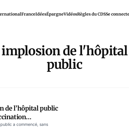
ernational
France
Idées
Épargne
Vidéos
Règles du CDS
Se connect
implosion de l'hôpital
public
 de l’hôpital public
ccination
al public a commencé, sans