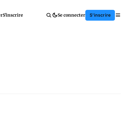
er
S'inscrire
Se connecter
S'inscrire