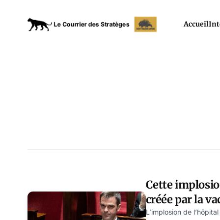
Accueil
Int
Cette implosion
créée par la va
obligatoire…
L’implosion de l’hôpit