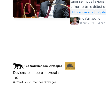
surprise (nous l’avions
peine après le début de
cerise sur le gâteau ho
Fil coronavirus
hôpita
Olivier Véran, après d
Éric Verhaeghe
liées à l’épidémie ell
29 oct. 2021 — 3 min 
déconstruction sur laqu
être alerté. Il était év
s’aggraverait en impos
obligation vaccinale do
Deviens ton propre souverain
© 2026 Le Courrier des Stratèges