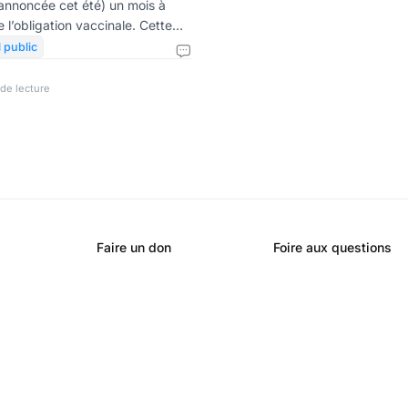
 annoncée cet été) un mois à
 l’obligation vaccinale. Cette
spitalier délicatement posée par
l public
e nombreux mois de tensions
e-même achève une
de lecture
elle il était impossible de ne pas
idemment prévisible que la crise
ant aux premiers de corvée une
nt tous
Faire un don
Foire aux questions