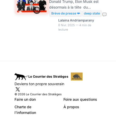
Donald Trump, Elon Musk est
rênes de la DOGE
désormais à la tête du
célèbre programme d’«
Brève de presse 📯
deep state
efficacité gouvernementale »,
Lalaina Andriamparany
baptisé DOGE. Profitant de ce
6 févr. 2025 — 4 min de
lecture
rôle, le milliardaire a étendu
son influence en accédant aux
systèmes informatiques de
diverses agences, notamment
ceux liés aux ressources
humaines des employés
fédéraux américains. Elon
Musk est épaulé par des
jeunes profils issus de milieux
technologiques comme Gavin
Deviens ton propre souverain
Kliger, Luke Farritor et Edward
Coristine. Pour le média Wired,
© 2026 Le Courrier des Stratèges
l’é
Faire un don
Foire aux questions
Charte de
À propos
l’information