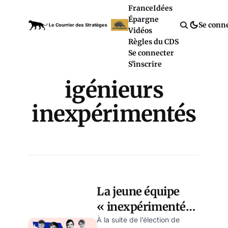
France
Idées
Épargne
Se conn
Vidéos
Règles du CDS
Se connecter
S'inscrire
igénieurs
inexpérimentés
La jeune équipe
« inexpérimentée »
de Musk prend les
À la suite de l’élection de