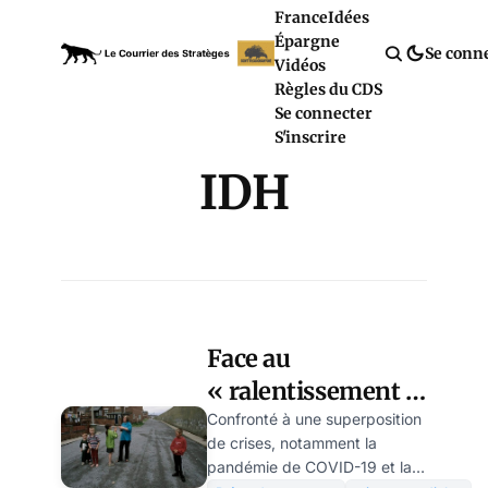
France
Idées
Épargne
Se conn
Vidéos
Règles du CDS
Se connecter
S'inscrire
IDH
Face au
« ralentissement »
du développement
Confronté à une superposition
de crises, notamment la
humain, l’ONU
pandémie de COVID-19 et la