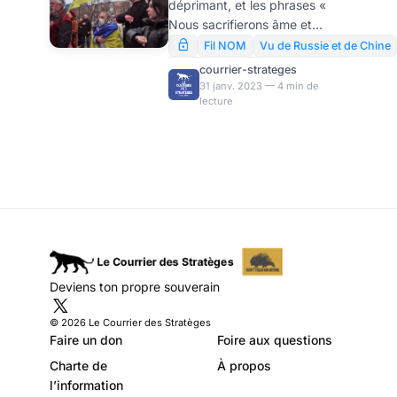
déprimant, et les phrases «
par Svetlana
Nous sacrifierons âme et
Repina
corps pour notre liberté »
Fil NOM
Vu de Russie et de Chine
expriment de façon générale
courrier-strateges
une autodestruction complète
31 janv. 2023 — 4 min de
lecture
! Telle est l’opinion
d’Arestovich qui est allée droit
au cœur du peuple et qui a
blessé nombre de politiciens
des deux côtés des
barricades. Le discours de
l’ancien conseiller du bureau
du président de l’Ukraine a
touché, pourrait-on dire,
beaucoup l’âme de ses «
Deviens ton propre souverain
associés », ainsi que les
psychologues cliniciens.
© 2026 Le Courrier des Stratèges
Faire un don
Foire aux questions
Charte de
À propos
l’information