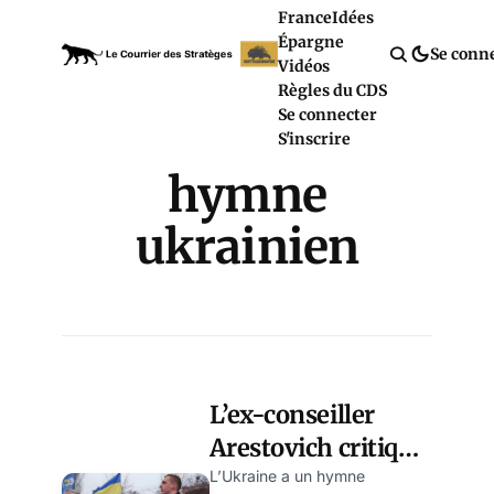
France
Idées
Épargne
Se conn
Vidéos
Règles du CDS
Se connecter
S'inscrire
hymne
ukrainien
L’ex-conseiller
Arestovich critique
l’hymne ukrainien,
L’Ukraine a un hymne