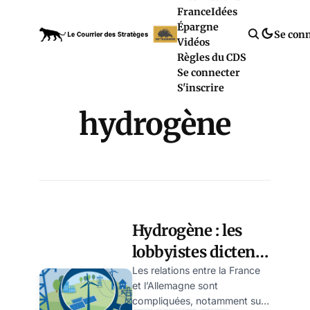
France
Idées
Épargne
Se con
Vidéos
Règles du CDS
Se connecter
S'inscrire
hydrogène
Hydrogène : les
lobbyistes dictent
l’agenda de la
Les relations entre la France
et l’Allemagne sont
prochaine
compliquées, notamment sur