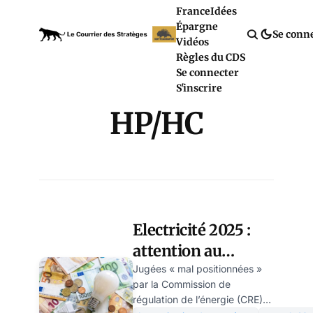
France
Idées
Épargne
Se conn
Vidéos
Règles du CDS
Se connecter
S'inscrire
HP/HC
Electricité 2025 :
attention au
repositionnement
Jugées « mal positionnées »
par la Commission de
des heures
régulation de l’énergie (CRE),