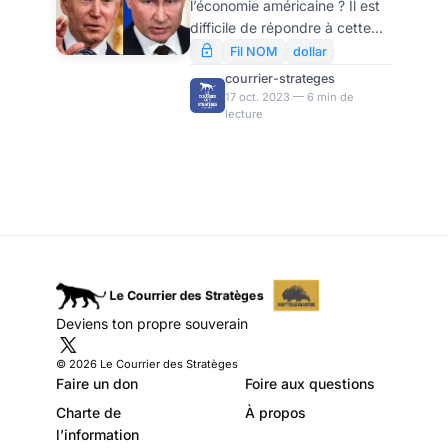
l’économie américaine ? Il est
Politika
difficile de répondre à cette
interrogation fondamentale.
Fil NOM
dollar
Les avis sont partagés. Les
courrier-strateges
États-Unis restent la première
17 oct. 2023 — 6 min de
lecture
puissance économique
mondiale, mais le sentiment
prévaut chez plusieurs
analystes que le colosse
repose désormais sur des
pieds d’argile. Selon l’ancien
PDG de Walmart et expert en
comportement de
consommation, Bill Simon, le
tout-puissant consommateur
Deviens ton propre souverain
américain, dont les dépenses
sont le moteur de l’économie,
© 2026 Le Courrier des Stratèges
atteint un point d
Faire un don
Foire aux questions
Charte de
À propos
l’information