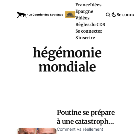
France
Idées
Épargne
Se conn
Vidéos
Règles du CDS
Se connecter
S'inscrire
hégémonie
mondiale
Poutine se prépare
à une catastrophe
irréparable, par
Comment va réellement