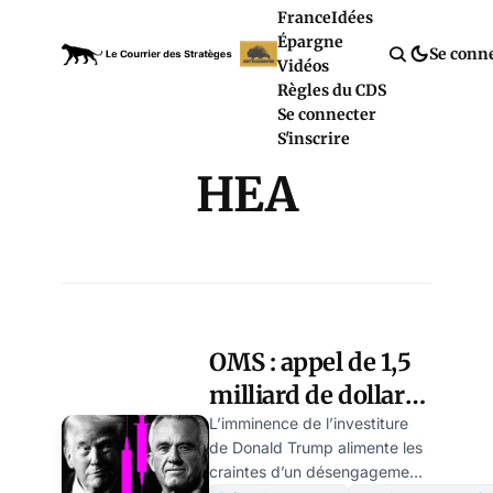
France
Idées
Épargne
Se conn
Vidéos
Règles du CDS
Se connecter
S'inscrire
HEA
OMS : appel de 1,5
milliard de dollars
pour les urgences
L’imminence de l’investiture
de Donald Trump alimente les
menacé par le
craintes d’un désengagement