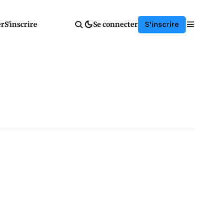
er
S'inscrire
Se connecter
S'inscrire