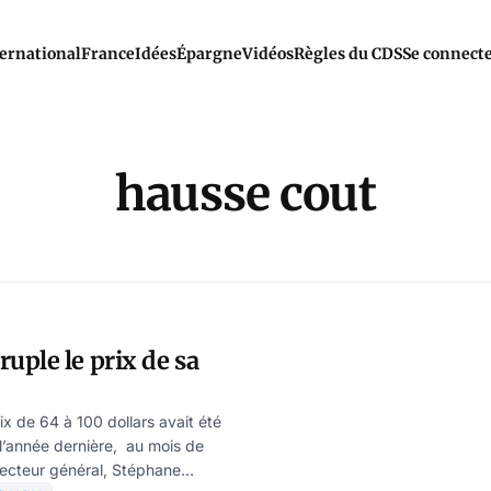
ernational
France
Idées
Épargne
Vidéos
Règles du CDS
Se connect
hausse cout
ple le prix de sa
ix de 64 à 100 dollars avait été
’année dernière, au mois de
irecteur général, Stéphane