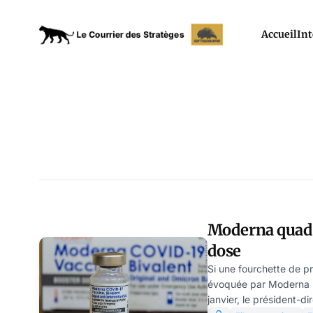
Accueil
Int
Moderna quadru
dose
Si une fourchette de pr
évoquée par Moderna l
janvier, le président-d