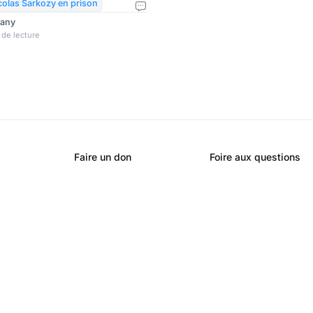
ents suffisants pour que la
colas Sarkozy en prison
’emballe. Cette affaire en dit
rany
 celle d’une France moraliste,
 de lecture
s’ériger en tribunal social
 sur
ple)
Faire un don
Foire aux questions