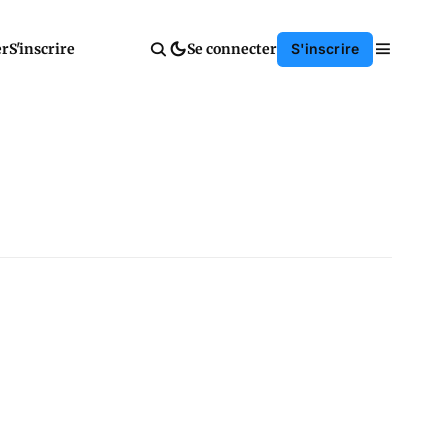
er
S'inscrire
Se connecter
S'inscrire