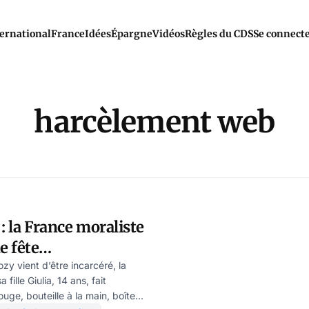
ernational
France
Idées
Épargne
Vidéos
Règles du CDS
Se connect
harcèlement web
: la France moraliste
e fête
 en procès public
zy vient d’être incarcéré, la
 fille Giulia, 14 ans, fait
uge, bouteille à la main, boîte