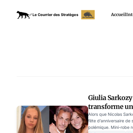
Accueil
Int
Giulia Sarkozy 
transforme un
d’anniversaire
Alors que Nicolas Sarko
fête d’anniversaire de sa
polémique. Mini-robe ro