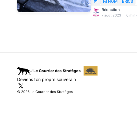
de plus en plus conte
Fil NOM
BRICS
sont en train de s’organ
Rédaction
7 août 2023 — 6 min 
Deviens ton propre souverain
© 2026 Le Courrier des Stratèges