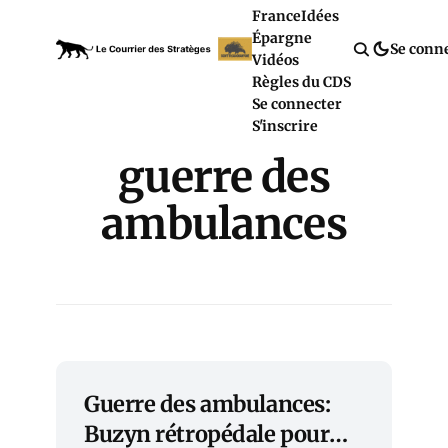
France
Idées
Épargne
Se conn
Vidéos
Règles du CDS
Se connecter
S'inscrire
guerre des
ambulances
Guerre des ambulances:
Buzyn rétropédale pour