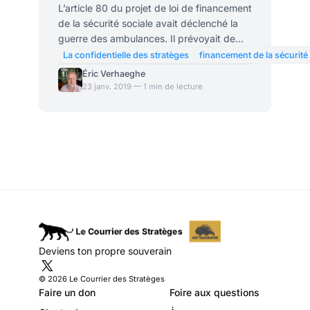
ramener la paix sociale
L’article 80 du projet de loi de financement
de la sécurité sociale avait déclenché la
guerre des ambulances. Il prévoyait de
transférer le choix des opérateurs de
La confidentielle des stratèges
financement de la sécurité
transport sanitaire (aujourd’hui laissé à
Éric Verhaeghe
l’appréciation des assurés) aux hôpitaux,
23 janv. 2019 — 1 min de lecture
supposés lancer des appels d’offre. La
lourdeur de la procédure avait effrayé les
petites et moyennes entreprises du
secteur, qui avaient ouvert les hostilités,
notamment en bloquant Paris avec 700
ambulances. Un rapport de l’IGAS
propose de se donner
Deviens ton propre souverain
© 2026 Le Courrier des Stratèges
Faire un don
Foire aux questions