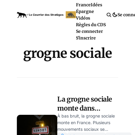
France
Idées
Épargne
Se conn
Vidéos
Règles du CDS
Se connecter
S'inscrire
grogne sociale
La grogne sociale
monte dans
l’indifférence de la
À bas bruit, la grogne sociale
monte en France. Plusieurs
presse
mouvements sociaux se