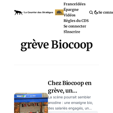
France
Idées
Épargne
Se conn
Vidéos
Règles du CDS
Se connecter
S'inscrire
grève Biocoop
Chez Biocoop en
grève, un
management de
La scène pourrait sembler
anodine : une enseigne bio,
fer sous un gant de
des salariés engagés, un