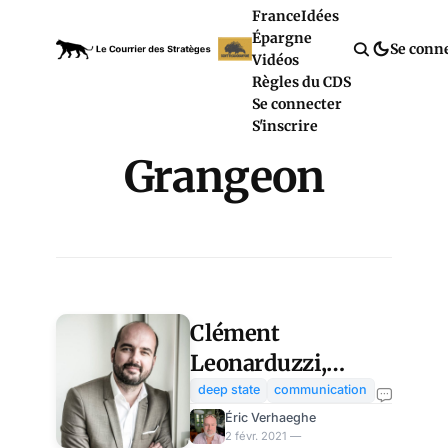
France
Idées
Épargne
Se conn
Vidéos
Règles du CDS
Se connecter
S'inscrire
Grangeon
Clément
Leonarduzzi,
l’homme qui a
deep state
communication
changé le
Éric Verhaeghe
2 févr. 2021 —