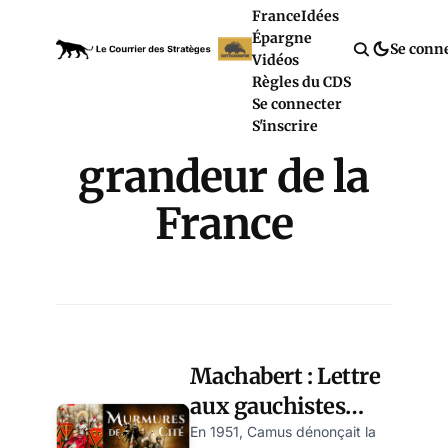
France
Idées
Épargne
Se conn
Vidéos
Règles du CDS
Se connecter
S'inscrire
grandeur de la
France
Machabert : Lettre
aux gauchistes
censeurs de
En 1951, Camus dénonçait la