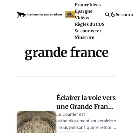
France
Idées
Épargne
Se conn
Vidéos
Règles du CDS
Se connecter
S'inscrire
grande france
Éclairer la voie vers
une Grande France
(la semaine vidéo
Le Courrier est
authentiquement souverainiste
du Courrier)
: nous pensons que le retour à