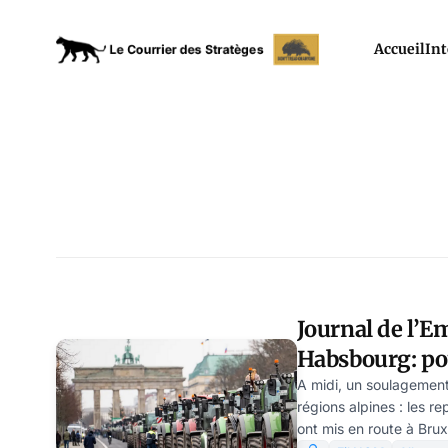
Accueil
Int
Journal de l’E
Habsbourg: po
plus peur du lo
A midi, un soulagement 
régions alpines : les r
Reisner
ont mis en route à Brux