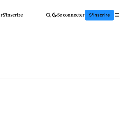
er
S'inscrire
Se connecter
S'inscrire