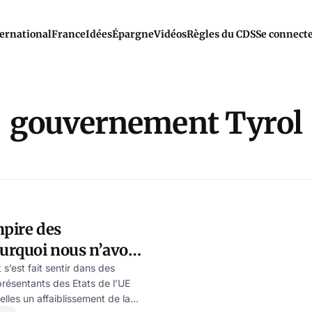
ernational
France
Idées
Épargne
Vidéos
Règles du CDS
Se connect
gouvernement Tyrol
mpire des
urquoi nous n’avons
up, par Ulrike
s’est fait sentir dans des
eprésentants des Etats de l’UE
elles un affaiblissement de la