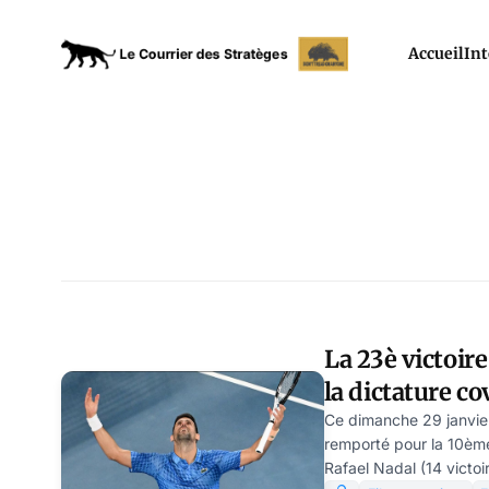
Accueil
Int
La 23è victoire
la dictature co
de Lamberteri
Ce dimanche 29 janvie
remporté pour la 10ème 
Rafael Nadal (14 victoi