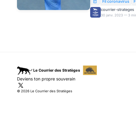
le deuxième joueur à r
Fil coronavirus
F
tournoi du Grand Chelem
courrier-strateges
Nadal avec 22 titres 
30 janv. 2023 — 3 mi
Deviens ton propre souverain
© 2026 Le Courrier des Stratèges