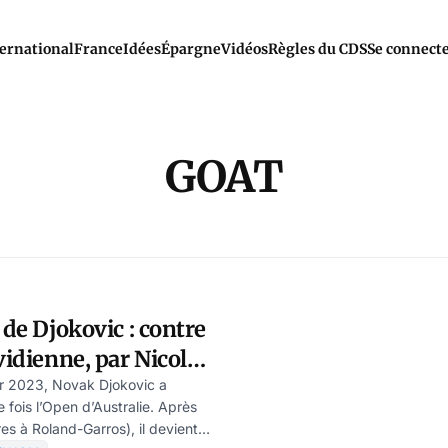
ernational
France
Idées
Épargne
Vidéos
Règles du CDS
Se connect
GOAT
 de Djokovic : contre
vidienne, par Nicolas
e
r 2023, Novak Djokovic a
fois l’Open d’Australie. Après
res à Roland-Garros), il devient