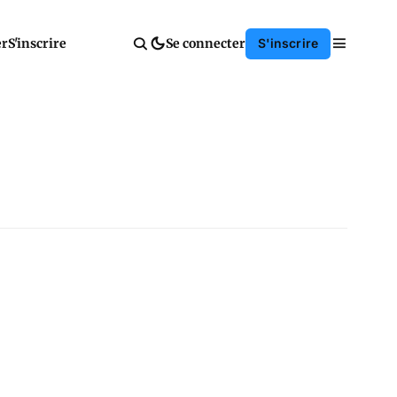
er
S'inscrire
Se connecter
S'inscrire