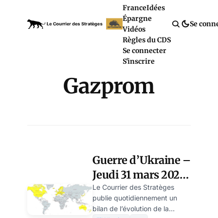
France
Idées
Épargne
Se conn
Vidéos
Règles du CDS
Se connecter
S'inscrire
Gazprom
Guerre d’Ukraine –
Jeudi 31 mars 2022
– Jour 36 – fin de
Le Courrier des Stratèges
publie quotidiennement un
journée
bilan de l’évolution de la