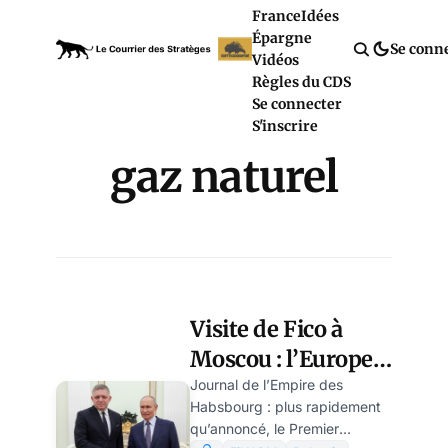
France
Idées
Épargne
Se conn
Vidéos
Règles du CDS
Se connecter
S'inscrire
gaz naturel
Visite de Fico à
Moscou : l’Europe
de l’Est divise-t-
Journal de l’Empire des
Habsbourg : plus rapidement
elle l’UE ? par
qu’annoncé, le Premier