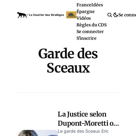
France
Idées
Épargne
Se conn
Vidéos
Règles du CDS
Se connecter
S'inscrire
Garde des
Sceaux
La Justice selon
Dupont-Moretti ou
comment restaurer
Le garde des Sceaux Eric