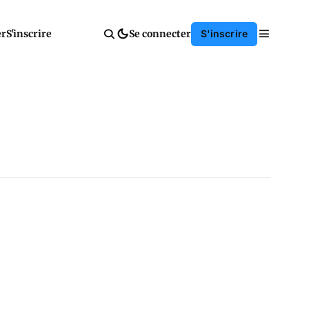
er
S'inscrire
Se connecter
S'inscrire