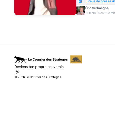
normal. Alors que Brun
Brève de presse 
version du pacte de cro
Éric Verhaeghe
oblige à limiter à le dé
13 mars 2024 — 2 min
Cour des Comptes, dans
dire qu’elle n’y croyait
même de voir le financ
plus vite que p
Deviens ton propre souverain
© 2026 Le Courrier des Stratèges