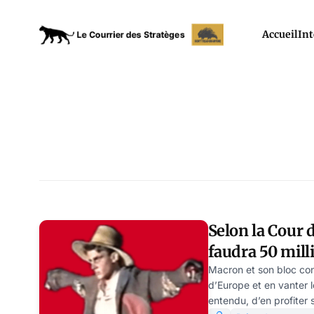
Accueil
Int
Selon la Cour 
faudra 50 mill
pour tenir no
Macron et son bloc con
d’Europe et en vanter l
européens
entendu, d’en profiter s