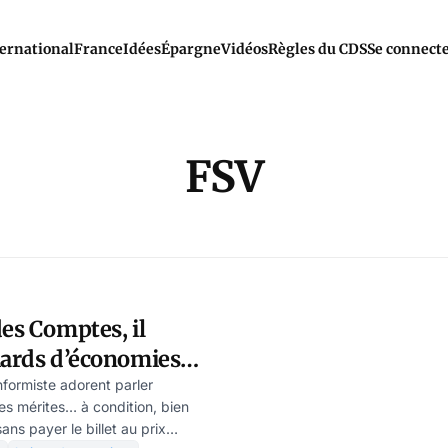
ernational
France
Idées
Épargne
Vidéos
Règles du CDS
Se connect
FSV
des Comptes, il
iards d’économies
s engagements
formiste adorent parler
es mérites… à condition, bien
ans payer le billet au prix