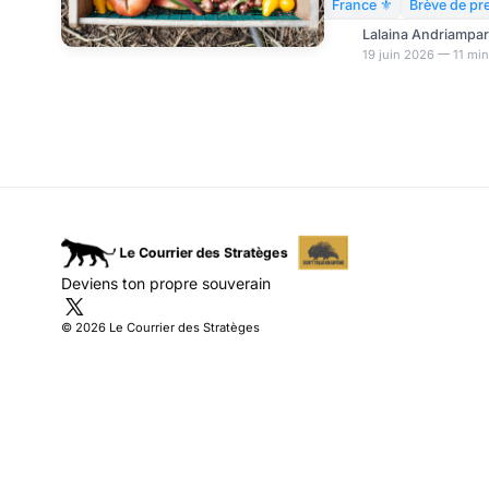
jardinier du dimanche :
France ⚜️
Brève de pr
complémentaire », risqu
Lalaina Andriampa
dissimulé. Une absurdit
19 juin 2026 — 11 min
mainmise sur les initiatives in
DES STRATÈGES Restez libre ! LA 
GRATUITE Le Courrier, chaque matin. L'essentiel de
l'actualité
Deviens ton propre souverain
© 2026 Le Courrier des Stratèges