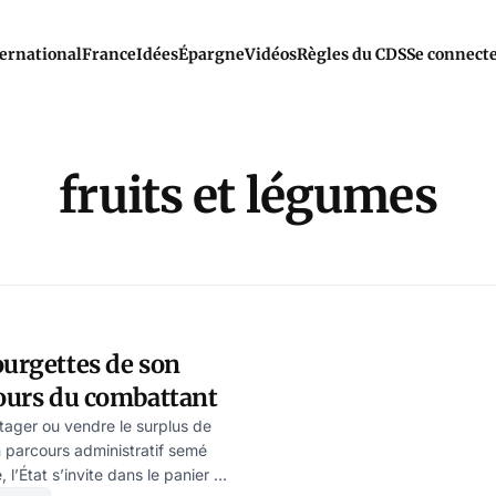
ernational
France
Idées
Épargne
Vidéos
Règles du CDS
Se connect
fruits et légumes
ourgettes de son
cours du combattant
tager ou vendre le surplus de
 parcours administratif semé
l’État s’invite dans le panier du