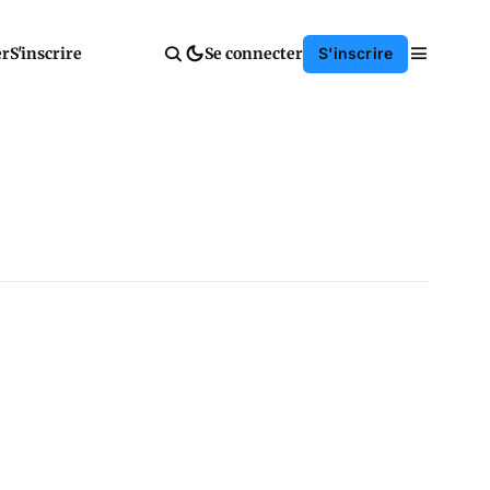
er
S'inscrire
Se connecter
S'inscrire