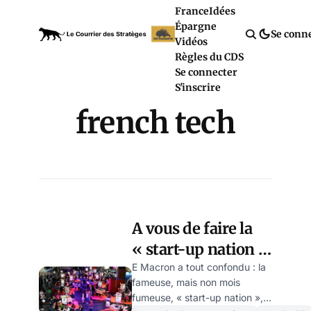
France
Idées
Épargne
Se conn
Vidéos
Règles du CDS
Se connecter
S'inscrire
french tech
A vous de faire la
« start-up nation »
sans E Macron !
E Macron a tout confondu : la
fameuse, mais non mois
Dossier N°55
fumeuse, « start-up nation »,